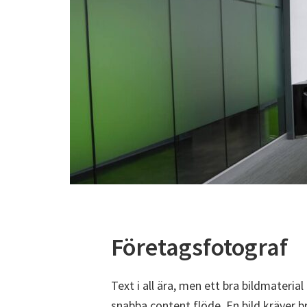
Företagsfotograf
Text i all ära, men ett bra bildmateria
snabba content flöde. En bild kräver 