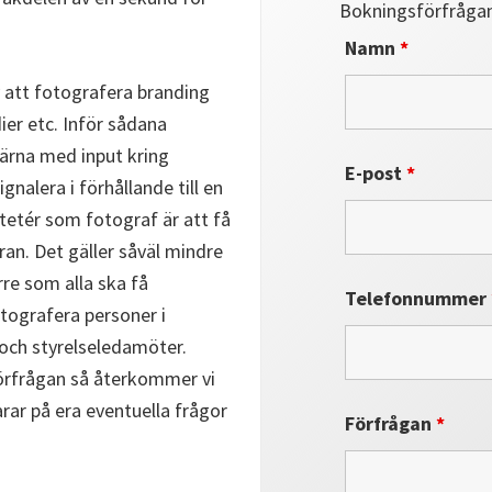
Bokningsförfråga
Namn
*
v att fotografera branding
ier etc. Inför sådana
gärna med input kring
E-post
*
gnalera i förhållande till en
tetér som fotograf är att få
an. Det gäller såväl mindre
rre som alla ska få
Telefonnummer
fotografera personer i
och styrelseledamöter.
örfrågan så återkommer vi
arar på era eventuella frågor
Förfrågan
*