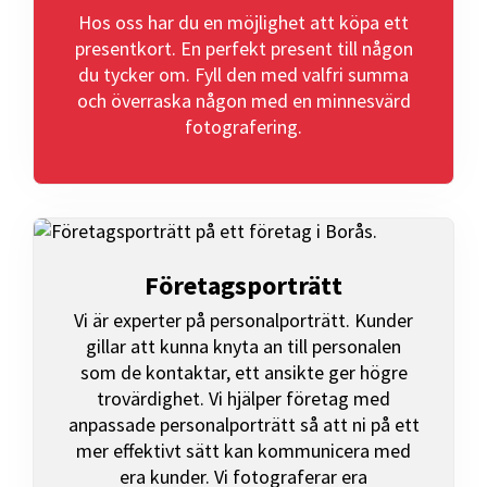
Hos oss har du en möjlighet att köpa ett
presentkort. En perfekt present till någon
du tycker om. Fyll den med valfri summa
och överraska någon med en minnesvärd
fotografering.
Företagsporträtt
Vi är experter på personalporträtt. Kunder
gillar att kunna knyta an till personalen
som de kontaktar, ett ansikte ger högre
trovärdighet. Vi hjälper företag med
anpassade personalporträtt så att ni på ett
mer effektivt sätt kan kommunicera med
era kunder. Vi fotograferar era