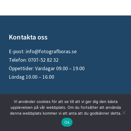
Footer
Kontakta oss
E-post:
info@fotografboras.se
Telefon: 0707-52 82 32
Öppettider: Vardagar 09.00 – 19.00
Lördag 10.00 – 16.00
Fototjänster
Vi använder cookies för att se till att vi ger dig den bästa
upplevelsen på vår webbplats. Om du fortsätter att använda
Barnfotografering Borås
denna webbplats kommer vi att anta att du godkänner detta.
Bröllopsfotograf Borås
Ok
Fotomodeller sökes